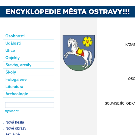
Osobnosti
Události
KATA
Ulice
Objekty
Stavby, areály
Školy
OS
Fotogalerie
Literatura
Archeologie
SOUVISEJÍCÍ ODK
Nová hesla
Nové obrazy
Aktuálně