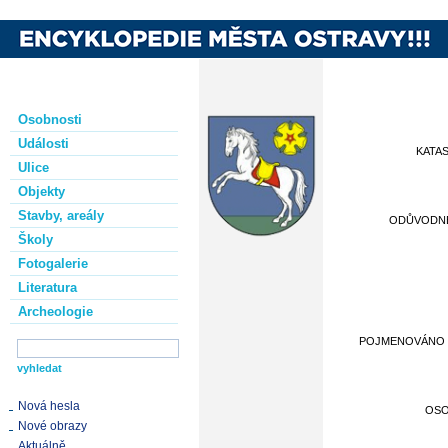
Osobnosti
Události
KATA
Ulice
Objekty
Stavby, areály
ODŮVODN
Školy
Fotogalerie
Literatura
Archeologie
POJMENOVÁNO
Nová hesla
OS
Nové obrazy
Aktuálně