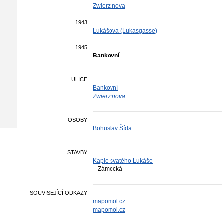
Zwierzinova
1943
Lukášova (Lukasgasse)
1945
Bankovní
ULICE
Bankovní
Zwierzinova
OSOBY
Bohuslav Šída
STAVBY
Kaple svatého Lukáše
Zámecká
SOUVISEJÍCÍ ODKAZY
mapomol.cz
mapomol.cz