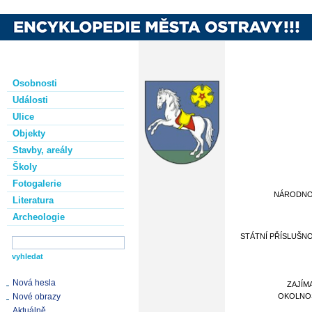
Osobnosti
Události
Ulice
Objekty
Stavby, areály
Školy
Fotogalerie
NÁRODN
Literatura
Archeologie
STÁTNÍ PŘÍSLUŠN
Nová hesla
ZAJÍM
Nové obrazy
OKOLNO
Aktuálně