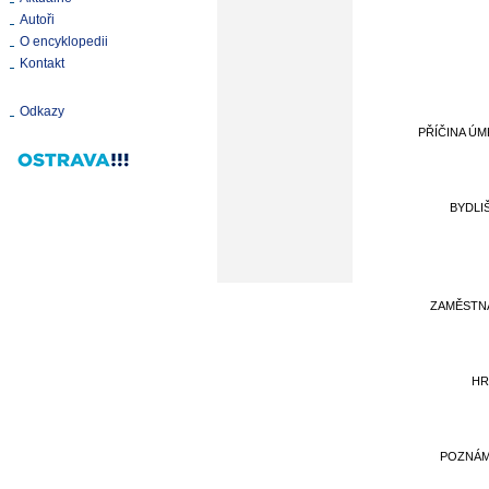
Autoři
O encyklopedii
Kontakt
Odkazy
PŘÍČINA ÚM
BYDLI
ZAMĚSTN
HR
POZNÁ